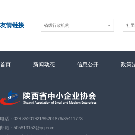
友情链接
省级行政机构
社团
首页
新闻动态
信息公开
政策
电话：029-85201921/85201876/85411773
邮箱：505813152@qq.com