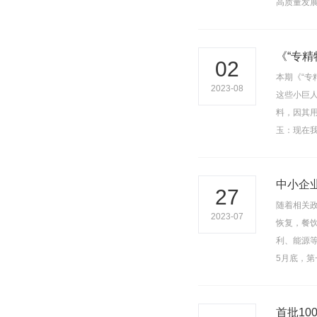
高质量发
《“专
02
本期《“专
2023-08
这些小巨人
料，因其
玉：现在
中小企
27
随着相关政
2023-07
恢复，餐
利、能源
5月底，第
首批10