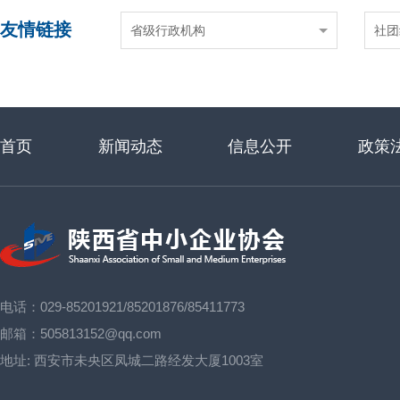
友情链接
省级行政机构
社团
首页
新闻动态
信息公开
政策
电话：029-85201921/85201876/85411773
邮箱：505813152@qq.com
地址:
西安市未央区凤城二路经发大厦1003室