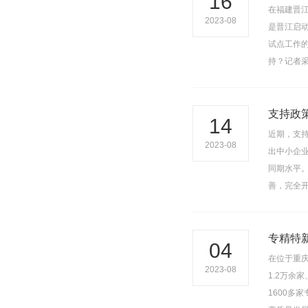
16
在福建晋
2023-08
是晋江启
试点工作的
持？记者
支持政
14
近期，支
2023-08
出中小企业
同期水平
善，完全
专精特
04
在位于重庆
2023-08
1.2万余
1600多