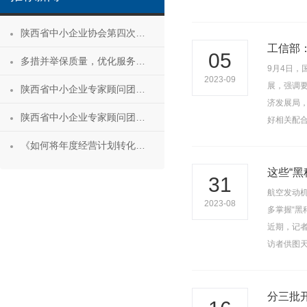
陕西省中小企业协会第四次会员代表大会暨第四届理事会第一次会议成功召开
工信部
05
多措并举保质量，优化服务促发展——陕西省中小企业协会“专精特新”专项服务工作推进会成功举办
9月4日
2023-09
展，强调
陕西省中小企业专家顾问团安康服务行 活动成功举办
济发展局
陕西省中小企业专家顾问团合阳服务行
好相关配
《如何将年度经营计划转化为经营成果》 主题沙龙活动成功举办
这些“黑
31
航空发动机
2023-08
多掌握“黑
近期，记
访者供图
分三批